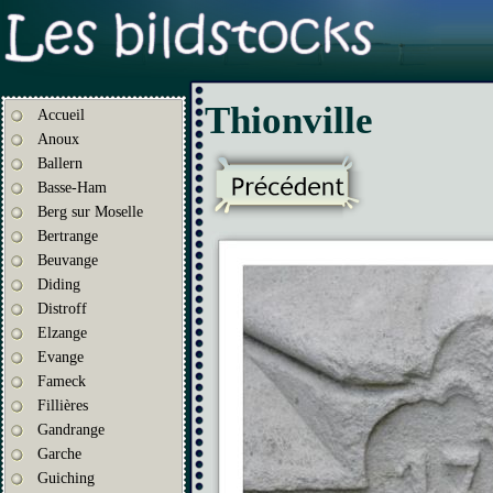
Thionville
Accueil
Anoux
Ballern
Basse-Ham
Berg sur Moselle
Bertrange
Beuvange
Diding
Distroff
Elzange
Evange
Fameck
Fillières
Gandrange
Garche
Guiching