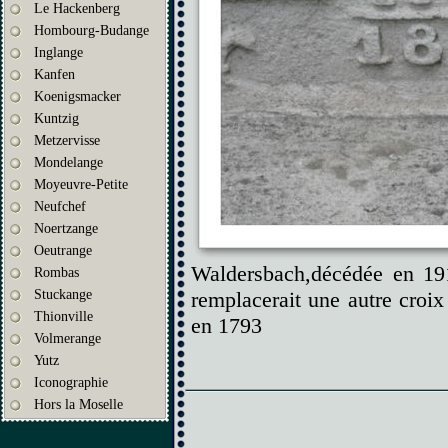
Le Hackenberg
Hombourg-Budange
Inglange
Kanfen
Koenigsmacker
Kuntzig
Metzervisse
Mondelange
Moyeuvre-Petite
Neufchef
Noertzange
Oeutrange
Waldersbach,décédée en 191
Rombas
Stuckange
remplacerait une autre croix
Thionville
en 1793
Volmerange
Yutz
Iconographie
Hors la Moselle